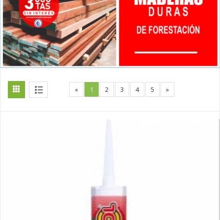
«
1
2
3
4
5
»