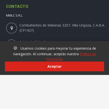
CONTACTO
MMLC S.R.L
Combatientes de Malvinas 3207, Villa Urquiza, C.A.B.A.
(CP1427)
Asistente Virtual
🍪
Usamos cookies para mejorar tu experiencia de
navegación. Al continuar, aceptás nuestra
Política de
Privacidad
.
Online@laviruta.com
Aceptar
© 2025 laviruta.com | Diseño web SofihaCloud