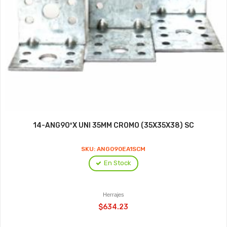
14-ANG90ºX UNI 35MM CROMO (35X35X38) SC
SKU: ANG090EA1SCM
En Stock
Herrajes
$634.23