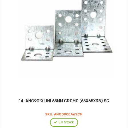
14-ANG90ºX UNI 65MM CROMO (65X65X38) SC
SKU: ANG090EA6SCM
En Stock