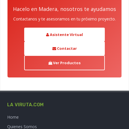
Hacelo en Madera, nosotros te ayudamos
Contactanos y te asesoramos en tu próximo proyecto.
Asistente Virtual
Contactar
Ver Productos
LA VIRUTA.COM
Home
Quienes Somos