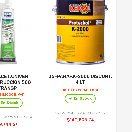
ACET.UNIVER.
06-PARAF.K-2000 DISCONT.
0
RUCCION 50G
4 LT
TRANSP
SKU: KE20004LTKOL
 SILICOC1NVAR
En Stock
En Stock
COLAS, ADHESIVOS Y CLEANER
C
HESIVOS Y CLEANER
$140,898.74
9,744.57