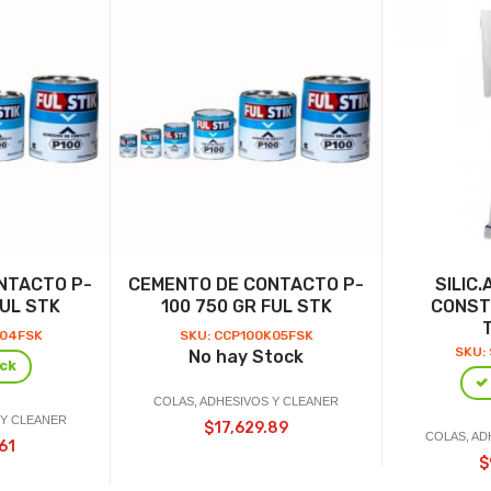
NTACTO P-
CEMENTO DE CONTACTO P-
SILIC.
FUL STK
100 750 GR FUL STK
CONST
K04FSK
SKU: CCP100K05FSK
SKU:
No hay Stock
ck
COLAS, ADHESIVOS Y CLEANER
 Y CLEANER
$17,629.89
COLAS, AD
61
$