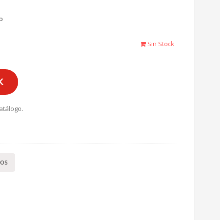
o
Sin Stock
K
atálogo.
tos