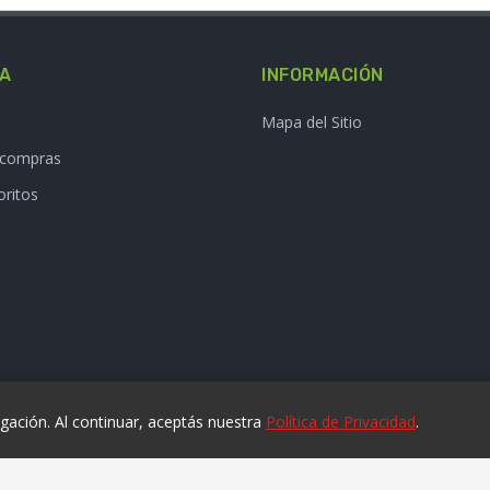
TA
INFORMACIÓN
Mapa del Sitio
e compras
oritos
ación. Al continuar, aceptás nuestra
Política de Privacidad
.
© 2025 laviruta.com | Diseño web SofihaCloud