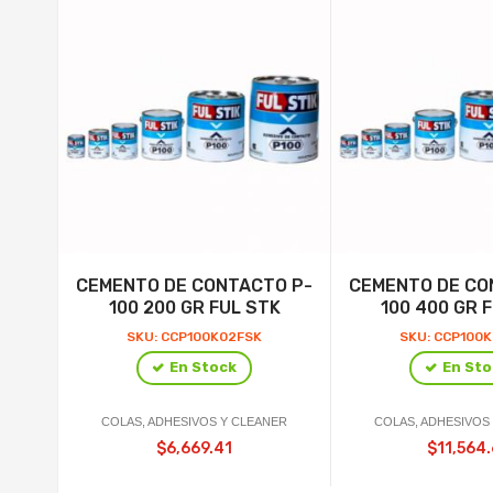
CEMENTO DE CONTACTO P-
CEMENTO DE CO
100 200 GR FUL STK
100 400 GR 
SKU: CCP100K02FSK
SKU: CCP100
En Stock
En Sto
COLAS, ADHESIVOS Y CLEANER
COLAS, ADHESIVOS
$6,669.41
$11,564.