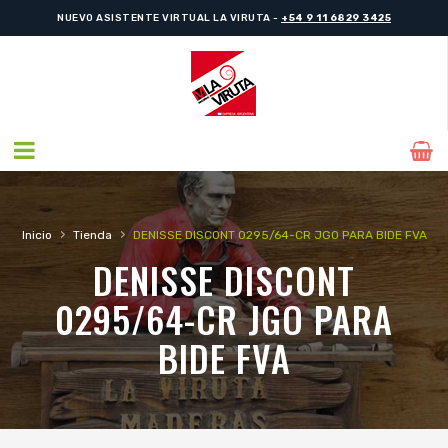
NUEVO ASISTENTE VIRTUAL LA VIRUTA -
+54 9 11 6829 3425
›
›
Inicio
Tienda
DENISSE DISCONT 0295/64-CR JGO PARA BIDE FVA
DENISSE DISCONT
0295/64-CR JGO PARA
BIDE FVA