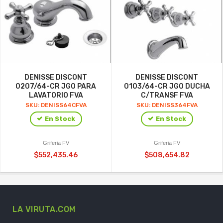
DENISSE DISCONT
DENISSE DISCONT
0207/64-CR JGO PARA
0103/64-CR JGO DUCHA
LAVATORIO FVA
C/TRANSF FVA
SKU: DENISS64CFVA
SKU: DENISS364FVA
En Stock
En Stock
Griferia FV
Griferia FV
$552,435.46
$508,654.82
LA VIRUTA.COM