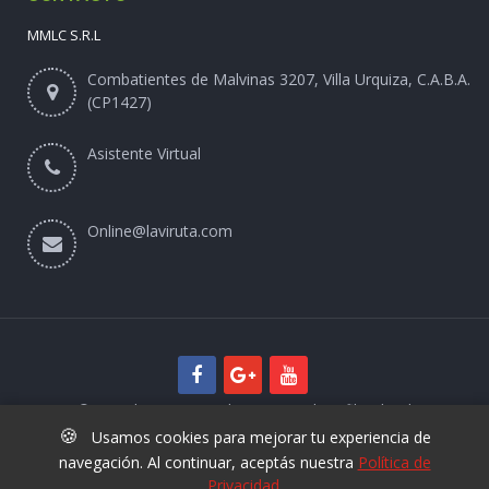
MMLC S.R.L
Combatientes de Malvinas 3207, Villa Urquiza, C.A.B.A.
(CP1427)
Asistente Virtual
Online@laviruta.com
© 2025 laviruta.com | Diseño web SofihaCloud
🍪
Usamos cookies para mejorar tu experiencia de
navegación. Al continuar, aceptás nuestra
Política de
Privacidad
.