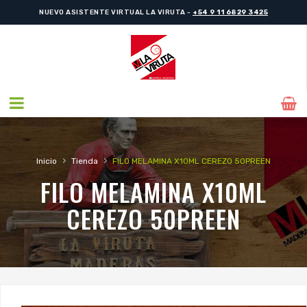
NUEVO ASISTENTE VIRTUAL LA VIRUTA -
+54 9 11 6829 3425
›
›
Inicio
Tienda
FILO MELAMINA X10ML CEREZO 50PREEN
FILO MELAMINA X10ML
CEREZO 50PREEN