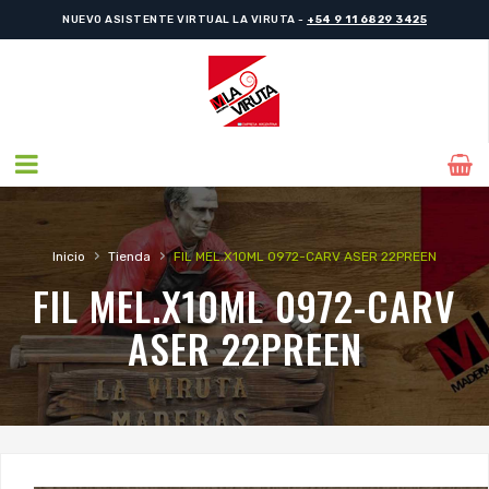
NUEVO ASISTENTE VIRTUAL LA VIRUTA -
+54 9 11 6829 3425
›
›
Inicio
Tienda
FIL MEL.X10ML 0972-CARV ASER 22PREEN
FIL MEL.X10ML 0972-CARV
ASER 22PREEN