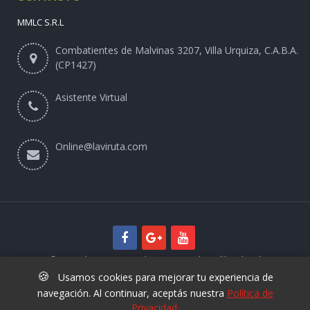
MMLC S.R.L
Combatientes de Malvinas 3207, Villa Urquiza, C.A.B.A.
(CP1427)
Asistente Virtual
Online@laviruta.com
© 2025 laviruta.com | Diseño web SofihaCloud
🍪
Usamos cookies para mejorar tu experiencia de
navegación. Al continuar, aceptás nuestra
Política de
Privacidad
.