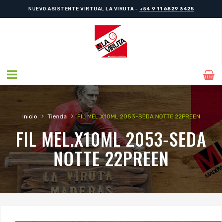
NUEVO ASISTENTE VIRTUAL LA VIRUTA -
+54 9 11 6829 3425
›
›
Inicio
Tienda
FIL MEL.X10ML 2053-SEDA NOTTE 22PREEN
FIL MEL.X10ML 2053-SEDA
NOTTE 22PREEN