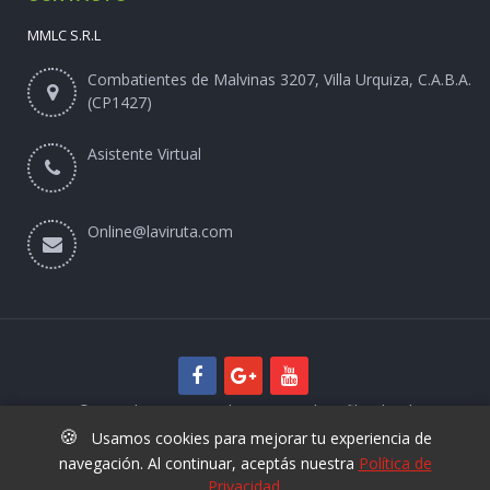
MMLC S.R.L
Combatientes de Malvinas 3207, Villa Urquiza, C.A.B.A.
(CP1427)
Asistente Virtual
Online@laviruta.com
© 2025 laviruta.com | Diseño web SofihaCloud
🍪
Usamos cookies para mejorar tu experiencia de
navegación. Al continuar, aceptás nuestra
Política de
Privacidad
.