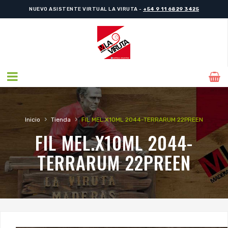
NUEVO ASISTENTE VIRTUAL LA VIRUTA -
+54 9 11 6829 3425
›
›
Inicio
Tienda
FIL MEL.X10ML 2044-TERRARUM 22PREEN
FIL MEL.X10ML 2044-
TERRARUM 22PREEN