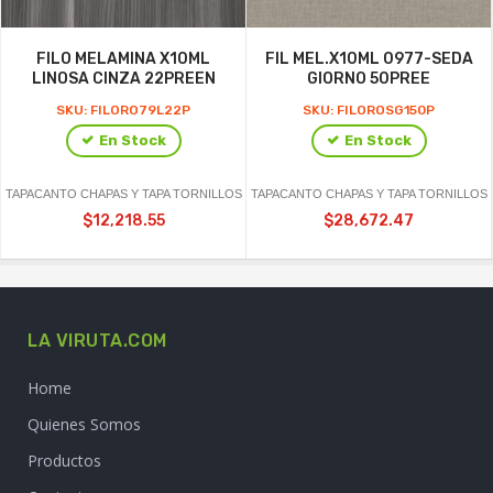
FILO MELAMINA X10ML
FIL MEL.X10ML 0977-SEDA
LINOSA CINZA 22PREEN
GIORNO 50PREE
SKU: FILORO79L22P
SKU: FILOROSG150P
En Stock
En Stock
TAPACANTO CHAPAS Y TAPA TORNILLOS
TAPACANTO CHAPAS Y TAPA TORNILLOS
$12,218.55
$28,672.47
LA VIRUTA.COM
Home
Quienes Somos
Productos