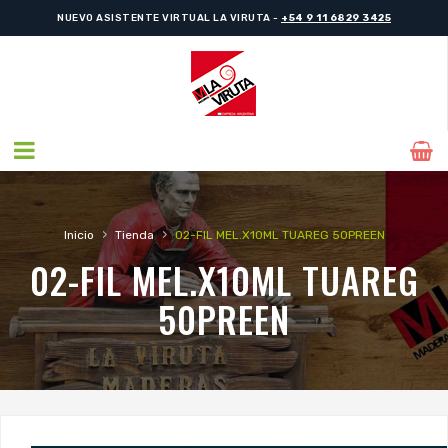
NUEVO ASISTENTE VIRTUAL LA VIRUTA -
+54 9 11 6829 3425
›
›
Inicio
Tienda
02-FIL MEL.X10ML TUAREG 50PREEN
02-FIL MEL.X10ML TUAREG
50PREEN