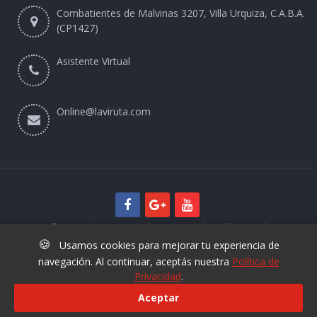
Combatientes de Malvinas 3207, Villa Urquiza, C.A.B.A.
(CP1427)
Asistente Virtual
Online@laviruta.com
© 2025 laviruta.com | Diseño web SofihaCloud
🍪
Usamos cookies para mejorar tu experiencia de
navegación. Al continuar, aceptás nuestra
Política de
Privacidad
.
Aceptar
+54 9 11 6829 3425
Nuevo Asistente Virtual La Viruta -