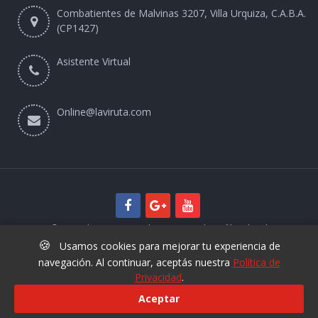
Combatientes de Malvinas 3207, Villa Urquiza, C.A.B.A.
(CP1427)
Asistente Virtual
Online@laviruta.com
© 2025 laviruta.com | Diseño web SofihaCloud
🍪
Usamos cookies para mejorar tu experiencia de
navegación. Al continuar, aceptás nuestra
Política de
Privacidad
.
Aceptar
+54 9 11 6829 3425
Nuevo Asistente Virtual La Viruta -