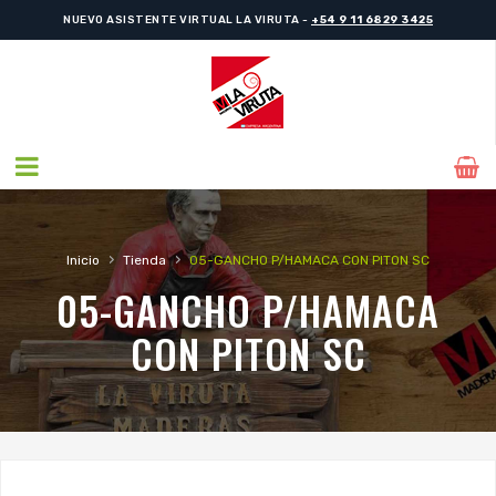
NUEVO ASISTENTE VIRTUAL LA VIRUTA -
+54 9 11 6829 3425
›
›
Inicio
Tienda
05-GANCHO P/HAMACA CON PITON SC
05-GANCHO P/HAMACA
CON PITON SC