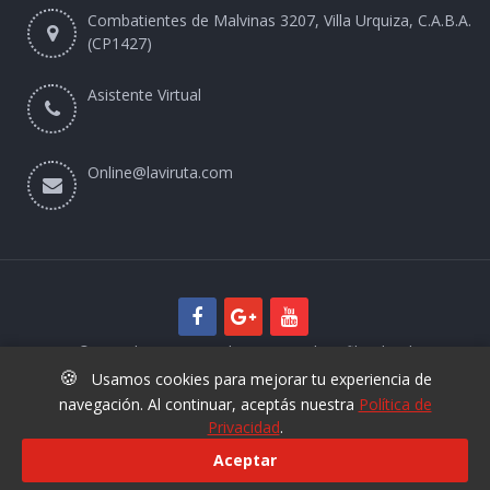
Combatientes de Malvinas 3207, Villa Urquiza, C.A.B.A.
(CP1427)
Asistente Virtual
Online@laviruta.com
© 2025 laviruta.com | Diseño web SofihaCloud
🍪
Usamos cookies para mejorar tu experiencia de
navegación. Al continuar, aceptás nuestra
Política de
Privacidad
.
Aceptar
+54 9 11 6829 3425
Nuevo Asistente Virtual La Viruta -