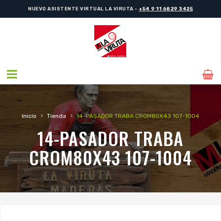
NUEVO ASISTENTE VIRTUAL LA VIRUTA -
+54 9 11 6829 3425
›
›
Inicio
Tienda
14-PASADOR TRABA CROM80X43 107-1004
14-PASADOR TRABA
CROM80X43 107-1004