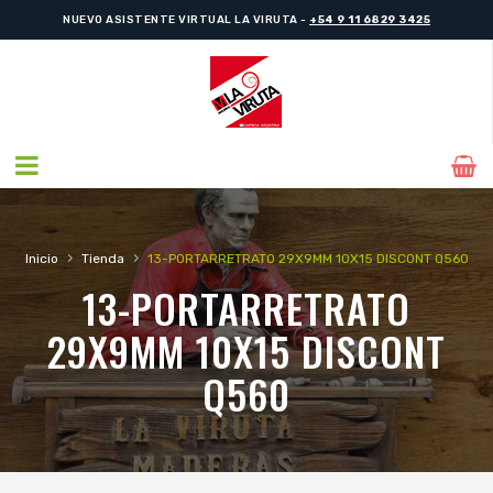
NUEVO ASISTENTE VIRTUAL LA VIRUTA -
+54 9 11 6829 3425
›
›
Inicio
Tienda
13-PORTARRETRATO 29X9MM 10X15 DISCONT Q560
13-PORTARRETRATO
29X9MM 10X15 DISCONT
Q560