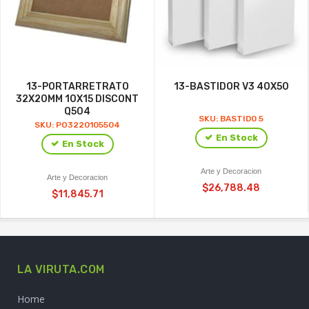
13-PORTARRETRATO
13-BASTIDOR V3 40X50
32X20MM 10X15 DISCONT
Q504
SKU: BASTID0 5
SKU: PO3220105504
En Stock
En Stock
Arte y Decoracion
Arte y Decoracion
$26,788.48
$11,845.71
LA VIRUTA.COM
Home