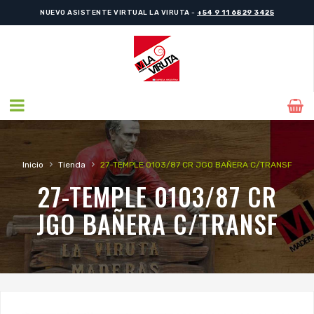
NUEVO ASISTENTE VIRTUAL LA VIRUTA -
+54 9 11 6829 3425
›
›
Inicio
Tienda
27-TEMPLE 0103/87 CR JGO BAÑERA C/TRANSF
27-TEMPLE 0103/87 CR
JGO BAÑERA C/TRANSF