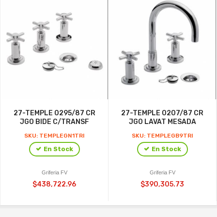
27-TEMPLE 0295/87 CR
27-TEMPLE 0207/87 CR
JGO BIDE C/TRANSF
JGO LAVAT MESADA
SKU: TEMPLEGN1TRI
SKU: TEMPLEGB9TRI
En Stock
En Stock
Griferia FV
Griferia FV
$438,722.96
$390,305.73