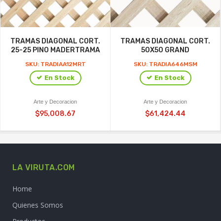
TRAMAS DIAGONAL CORT.
TRAMAS DIAGONAL CORT.
25-25 PINO MADERTRAMA
50X50 GRAND
SKU: TRADIAA12MRT
SKU: TRADIA646MSM
En Stock
En Stock
Arte y Decoracion
Arte y Decoracion
$95,008.67
$61,424.44
LA VIRUTA.COM
Home
Quienes Somos