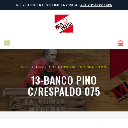
NUEVO ASISTENTE VIRTUAL LA VIRUTA -
+54 9 11 6829 3425
›
›
Inicio
Tienda
13-BANCO PINO C/RESPALDO 075
13-BANCO PINO
C/RESPALDO 075