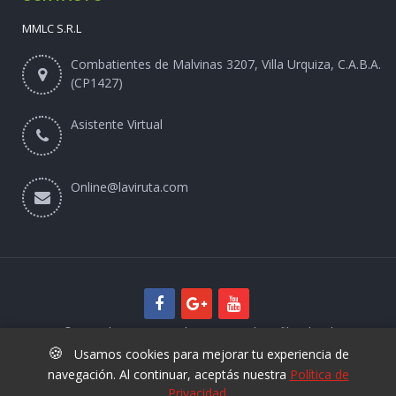
MMLC S.R.L
Combatientes de Malvinas 3207, Villa Urquiza, C.A.B.A.
(CP1427)
Asistente Virtual
Online@laviruta.com
© 2025 laviruta.com | Diseño web SofihaCloud
🍪
Usamos cookies para mejorar tu experiencia de
navegación. Al continuar, aceptás nuestra
Política de
Privacidad
.