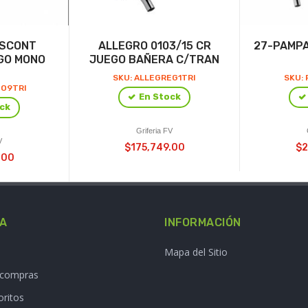
ISCONT
ALLEGRO 0103/15 CR
27-PAMPA
JGO MONO
JUEGO BAÑERA C/TRAN
SKU: ALLEGREG1TRI
SKU: 
GO9TRI
En Stock
ck
Griferia FV
V
$175,749.00
$2
.00
TA
INFORMACIÓN
Mapa del Sitio
e compras
oritos