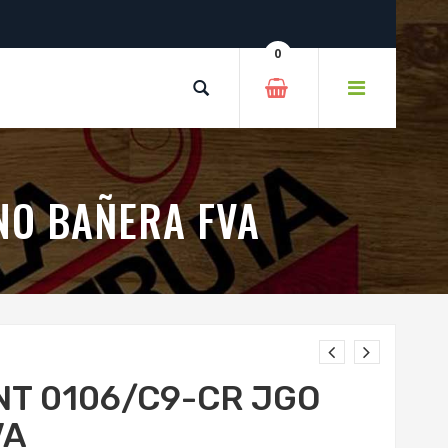
0
NO BAÑERA FVA
NT 0106/C9-CR JGO
VA