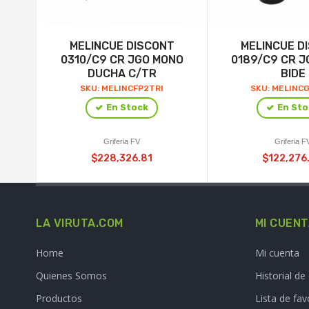
MELINCUE DISCONT
MELINCUE D
0310/C9 CR JGO MONO
0189/C9 CR 
DUCHA C/TR
BIDE
SKU: MELINCFP2TRI
SKU: MELINC
En Stock
En Sto
Griferia FV
Griferia F
$228,326.81
$122,276
LA VIRUTA.COM
MI CUEN
Home
Mi cuenta
Quienes Somos
Historial d
Productos
Lista de fav