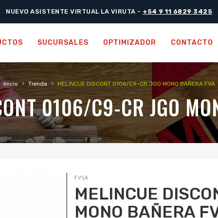
NUEVO ASISTENTE VIRTUAL LA VIRUTA -
+54 9 11 6829 3425
UCTOS
SUCURSALES
OPTIMIZADOR
CONTACTO
›
›
Inicio
Tienda
MELINCUE DISCONT 0106/C9-CR JGO MONO BAÑERA FVA
CONT 0106/C9-CR JGO MO
FVSA
MELINCUE DISCO
MONO BAÑERA F