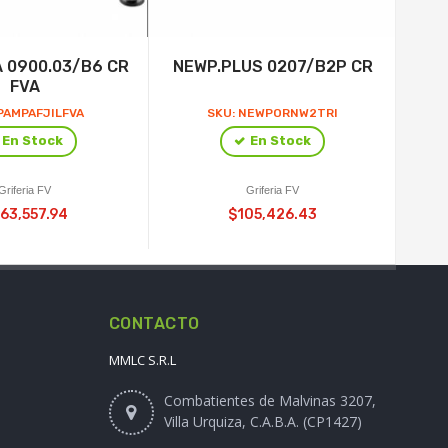
 0900.03/B6 CR
NEWP.PLUS 0207/B2P CR
FVA
0
PAMPAFJILFVA
SKU: NEWPORNW2TRI
En Stock
En Stock
Griferia FV
Griferia FV
63,557.94
$105,426.43
CONTACTO
MMLC S.R.L
Combatientes de Malvinas 3207,
Villa Urquiza, C.A.B.A. (CP1427)