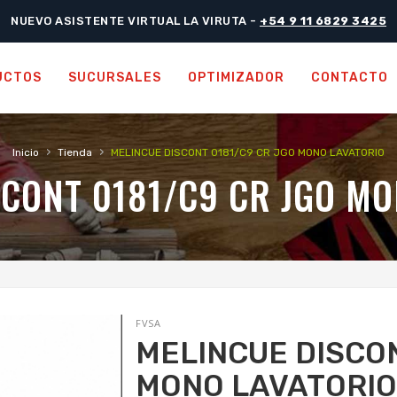
NUEVO ASISTENTE VIRTUAL LA VIRUTA -
+54 9 11 6829 3425
UCTOS
SUCURSALES
OPTIMIZADOR
CONTACTO
›
›
Inicio
Tienda
MELINCUE DISCONT 0181/C9 CR JGO MONO LAVATORIO
SCONT 0181/C9 CR JGO MO
FVSA
MELINCUE DISCON
MONO LAVATORI