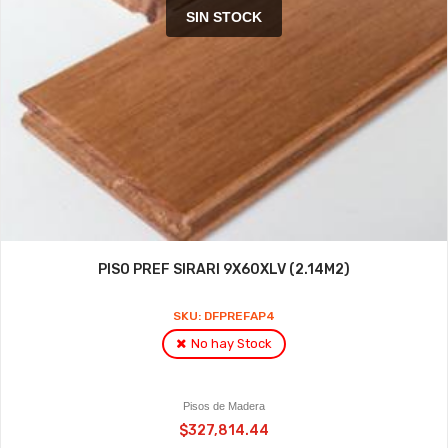
SIN STOCK
PISO PREF SIRARI 9X60XLV (2.14M2)
SKU: DFPREFAP4
No hay Stock
Pisos de Madera
$327,814.44