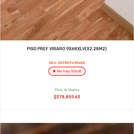
PISO PREF VIRARO 9X68XLV(X2.28M2)
SKU: DFPREFV1RVAR
No hay Stock
Pisos de Madera
$378,859.63