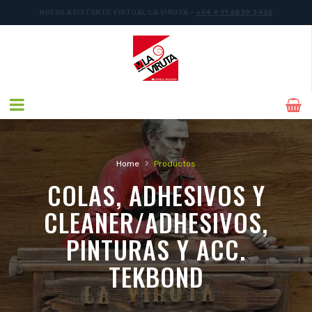
NUEVO ASISTENTE VIRTUAL LA VIRUTA -
+54 9 11 6829 3425
›
Home
Productos
COLAS, ADHESIVOS Y
CLEANER/ADHESIVOS,
PINTURAS Y ACC.
TEKBOND