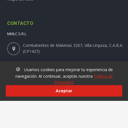
CONTACTO
MMLC S.R.L
Combatientes de Malvinas 3207, Villa Urquiza, C.A.B.A.
(CP1427)
Asistente Virtual
🍪
Usamos cookies para mejorar tu experiencia de
navegación. Al continuar, aceptás nuestra
Política de
Privacidad
.
Online@laviruta.com
Aceptar