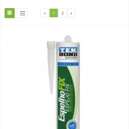
«
1
2
»