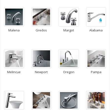
Gredos
Malena
Margot
Alabama
Melincue
Newport
Oregon
Pampa