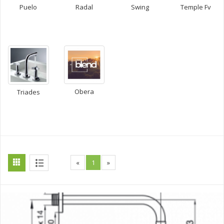
Puelo
Radal
Swing
Temple Fv
Obera
Triades
«
1
»