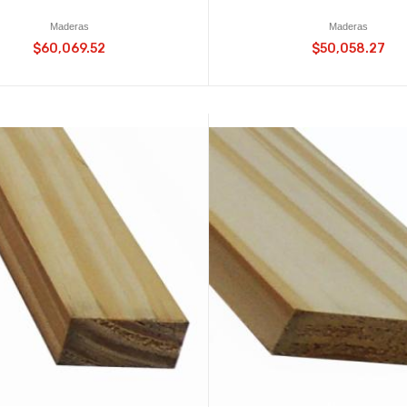
Maderas
Maderas
$60,069.52
$50,058.27