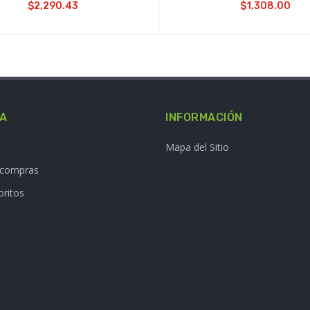
$2,290.43
$1,308.00
TA
INFORMACIÓN
Mapa del Sitio
e compras
oritos